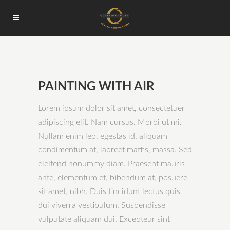
PAINTING WITH AIR
Lorem ipsum dolor sit amet, consectetuer
adipiscing elit. Nam cursus. Morbi ut mi.
Nullam enim leo, egestas id, aliquam
condimentum at, laoreet mattis, massa. Sed
eleifend nonummy diam. Praesent mauris
ante, elementum et, bibendum at, posuere
sit amet, nibh. Duis tincidunt lectus quis
dui viverra vestibulum. Suspendisse
vulputate aliquam dui. Excepteur sint